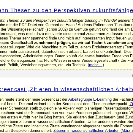
ehn Thesen zu den Perspektiven zukunftsfähige
ehn Thesen zu den Perspektiven zukunftsfähiger Bildung im Wandel unserer 
abe mir die PDF-Datei von Gerhard de Haan / Andreas Poltermann “Funktion 
n der Wissensgesellschaft” (schon 2002) zu Gemüte geführt und fand die am 
nteressant, was mich dazu motivierte diese einmal zusammen zu fassen und zu
ieses Thema sehr spannend finde und mich auf interessanten Input freuen wür
nsere Gesellschaft zunehmend prägen, da wir auf Technik zunehmen an
ragestellungen: Wird die Maschine zum Teil zu einem Erziehungsersatz (Fern
mmer mehr ausspioniert, datentechnisch erfasst, kartiert und kontrolliert: Dies 
ewohnheiten, Arbeitsleistungen. Daran knüpft die etwas banalere Frage von F
elche Konsequenzen hat Nicht-Wissen in einer Wissensgesellschaft? Die Fra
urch Politik, Versicherungswesen, etc. via Technik.
(mehr …)
creencast „Zitieren in wissenschaftlichen Arbeit
eit heute steht der neue Screencast der
Arbeitsgruppe E-Learning
der Fachric
bruf bereit. Diesmal widmet sich der Screencast dem Themenschwerpunkt „
Z
ieser Screencast stellt zugleich eine Abkehr vom bisherigen Präsentationsform
precherin wird der Screencast nun von zwei Personen präsentiert: Inge und Wil
inen ersten Auftritt hier im Blog hatten. Sie erklären den Zuschauern (und Zuh
egeln beim Zitieren in wissenschaftlichen Arbeiten. Unter anderem werden Sin
örtliche Zitate und inhaltliche Zitate voneinander abgegrenzt sowie die Forma
ext an Beispielen demonstriert.
Zitieren in wissenschaftlichen Arbeiten (März 