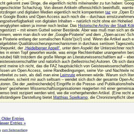
echt gekonnt zwei Dinge, die eigentlich nichts miteinander zu tun haben: Go
ngeschickter Schachzug. Von diesen Artikeln offensichtlich beeinflußt, warnte 
etzdingen und digitalen Medien eigentlich recht kompenteten
taz
vor „Open En
m Google Books und Open Access auch noch die – durchaus ernstzunehmend
angzeitverfügbarkeit von digitalen Inhalten – natürlich nicht ohne ein Hohelie
ieroglyphen wären ja immer noch lesbar. Das
Historische Archiv der Stadt Köl
ingestürzt – mit einem Gutteil seiner Bestände. Aber was muß man sich an d
rinnern, wenn man doch vor der „Google-Piraterie“ und dem „‚Open-acces‘-Schw
ie Piraterie entlang der somalischen Küste“(sic!) sind. Wenn die Artikel auch e
ielgelobten Qualitätssicherungsmechanismen in durchaus seriösen Tageszeitun
öhepunkt, der
„Heidelberger Appell“
, unter dem Aspekt der Unterzeichner noch
lles in einen Topf geworfen wurde, was einige Rechteinhaber unangenehm be
outube) fällt trotzdem die große Menge an Literaturwissenschaftlern auf – ebe
eisteswissenschaftler und natürlich auch (bellestrische) Autoren. Ob sich dar
amit meine ich nicht, das die FAZ hauptsächlich von Geisteswissenschaftlern
issen um Open Access, seine Randbedingungen, seine Vor- und Nachteile noch
erbreitet zu sein, als daß man eine
Leimrute
erkennen würde. Warum sich lite
erwahren, scheint mir auch seltsam – wendet sich doch der gesamte Open-A
utoren. Die der „weitreichende[n] Eingriffe in die Presse- und Publikationsfrei
ären“ geziehenen Wissenschaftsorganisationen reagierten mit einer gemein
benso breit rezipiert werden wird, wie die vorhergehenden Artikel. (Eine rech
ollständigere Darstellung bietet
Matthias Spielkamp
, die Chronistenpflicht ü
 Older Entries
Newer Entries »
zum Seitenanfang