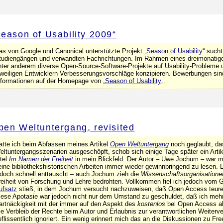
Season of Usability 2009“
as von Google und Canonical unterstützte Projekt „
Season of Usability
“ such
tudiengängen und verwandten Fachrichtungen. Im Rahmen eines dreimonatigen
nter anderem diverse Open-Source-Software-Projekte auf Usability-Probleme
eweiligen Entwicklern Verbesserungsvorschläge konzipieren. Bewerbungen sin
nformationen auf der Homepage von „
Season of Usability
„.
pen Weltuntergang, revisited
atte ich beim Abfassen meines Artikel
Open Weltuntergang
noch geglaubt, da
eltuntergangsszenarien ausgeschöpft, schob sich einige Tage später ein Arti
itel
Im Namen der Freiheit
in mein Blickfeld. Der Autor – Uwe Jochum – war m
eine bibliothekshistorischen Arbeiten immer wieder gewinnbringend zu lesen. E
edoch schnell enttäuscht – auch Jochum zieh die
Wissenschaftsorganisatione
reiheit von Forschung und Lehre bedrohten. Vollkommen fiel ich jedoch vom G
ufsatz
stieß, in dem Jochum versucht nachzuweisen, daß Open Access teurer
iese Apotasie war jedoch nicht nur dem Umstand zu geschuldet, daß ich mehr 
artnäckigkeit mit der immer auf den Aspekt des
kostenlos
bei Open Access ab
ie Verbleib der Rechte beim Autor und Erlaubnis zur verantwortlichen Weiterv
eflissentlich ignoriert. Ein wenig erinnert mich das an die Diskussionen zu Fr