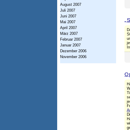
s
August 2007
Juli 2007
w
Juni 2007
„
i
Mai 2007
April 2007
s
D
März 2007
S
s
u
Februar 2007
j
Januar 2007
e
I
Dezember 2006
n
November 2006
s
c
O
h
H
a
W
T
f
s
j
t
F
A
D
H
w
g