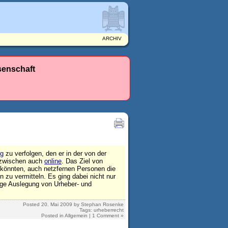
ARCHIV
senschaft
ig
zu verfolgen, den er in der von der
 inzwischen auch
online
. Das Ziel von
n könnten, auch netzfernen Personen die
 zu vermitteln. Es ging dabei nicht nur
nge Auslegung von Urheber- und
Posted
20. Mai 2009
by
Stephan Rosenke
Tags:
urheberrecht
Posted in
Allgemein
|
1 Comment »