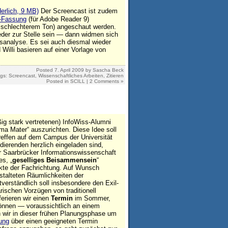
erlich, 9 MB)
Der Screencast ist zudem
-Fassung
(für Adobe Reader 9)
s schlechterem Ton) angeschaut werden.
eder zur Stelle sein — dann widmen sich
sanalyse. Es sei auch diesmal wieder
Willi basieren auf einer Vorlage von
Posted
7. April 2009
by
Sascha Beck
ags:
Screencast
,
Wissenschaftliches Arbeiten
,
Zitieren
Posted in
SCILL
|
2 Comments »
ig stark vertretenen) InfoWiss-Alumni
ma Mater“ auszurichten. Diese Idee soll
reffen auf dem Campus der Universität
dierenden herzlich eingeladen sind,
er Saarbrücker Informationswissenschaft
es, „
geselliges Beisammensein
“
ekte der Fachrichtung. Auf Wunsch
stalteten Räumlichkeiten der
tverständlich soll insbesondere den Exil-
ischen Vorzügen von traditionell
erieren wir einen
Termin
im Sommer,
können — voraussichtlich an einem
n wir in dieser frühen Planungsphase um
ung
über einen geeigneten Termin