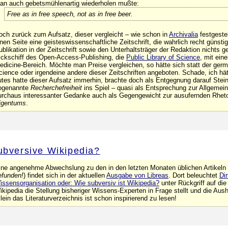
an auch gebetsmühlenartig wiederholen mußte:
Free as in free speech, not as in free beer.
och zurück zum Aufsatz, dieser vergleicht – wie schon in
Archivalia
festgestel
inen Seite eine geisteswissenschaftliche Zeitschrift, die wahrlich recht günsti
ublikation in der Zeitschrift sowie den Unterhaltsträger der Redaktion nichts g
ickschiff des Open-Access-Publishing, die
Public Library of Science
, mit ei
edicine-Bereich. Möchte man Preise vergleichen, so hätte sich statt der germa
cience oder irgendeine andere dieser Zeitschriften angeboten. Schade, ich hätt
utes hatte dieser Aufsatz immerhin, brachte doch als Entgegnung darauf Stei
ogenannte
Recherchefreiheit
ins Spiel – quasi als Entsprechung zur Allgemei
urchaus interessanter Gedanke auch als Gegengewicht zur ausufernden Rhet
igentums
.
ubversive Wikipedia?
ine angenehme Abwechslung zu den in den letzten Monaten üblichen Artikeln 
efunden!
) findet sich in der aktuellen
Ausgabe von Libreas
. Dort beleuchtet
Di
issensorganisation oder: Wie subversiv ist Wikipedia?
unter Rückgriff auf die
ikipedia die Stellung bisheriger Wissens-Experten in Frage stellt und die Au
llein das Literaturverzeichnis ist schon inspirierend zu lesen!