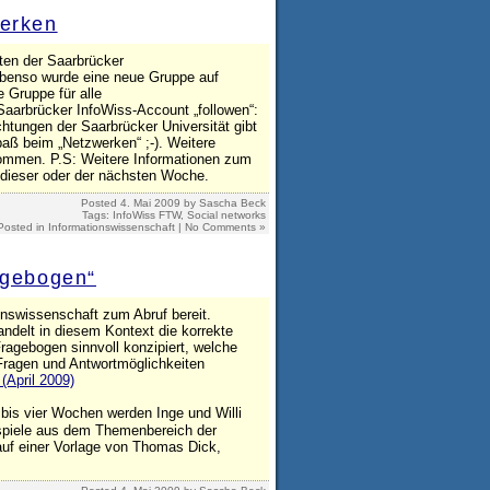
werken
ten der Saarbrücker
Ebenso wurde eine neue Gruppe auf
e Gruppe für alle
aarbrücker InfoWiss-Account „followen“:
chtungen der Saarbrücker Universität gibt
paß beim „Netzwerken“ ;-). Weitere
lkommen. P.S: Weitere Informationen zum
n dieser oder der nächsten Woche.
Posted
4. Mai 2009
by
Sascha Beck
Tags:
InfoWiss FTW
,
Social networks
Posted in
Informationswissenschaft
|
No Comments »
agebogen“
nswissenschaft zum Abruf bereit.
andelt in diesem Kontext die korrekte
ragebogen sinnvoll konzipiert, welche
Fragen und Antwortmöglichkeiten
(April 2009)
bis vier Wochen werden Inge und Willi
ispiele aus dem Themenbereich der
auf einer Vorlage von Thomas Dick,