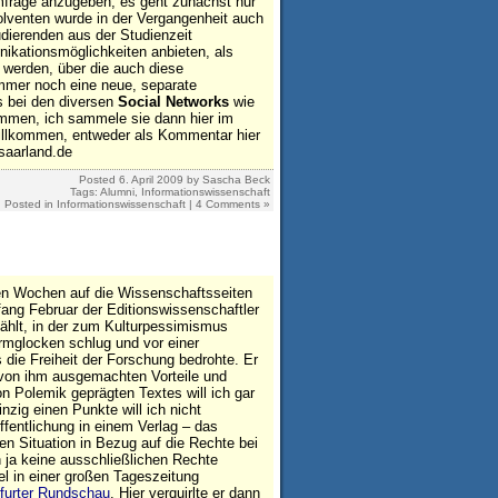
Umfrage anzugeben, es geht zunächst nur
olventen wurde in der Vergangenheit auch
ierenden aus der Studienzeit
ikationsmöglichkeiten anbieten, als
 werden, über die auch diese
 immer noch eine neue, separate
ss bei den diversen
Social Networks
wie
kommen, ich sammele sie dann hier im
illkommen, entweder als Kommentar hier
saarland.de
Posted
6. April 2009
by
Sascha Beck
Tags:
Alumni
,
Informationswissenschaft
Posted in
Informationswissenschaft
|
4 Comments »
en Wochen auf die Wissenschaftsseiten
fang Februar der Editionswissenschaftler
zählt, in der zum Kulturpessimismus
rmglocken schlug und vor einer
s die Freiheit der Forschung bedrohte. Er
e von ihm ausgemachten Vorteile und
 Polemik geprägten Textes will ich gar
nzig einen Punkte will ich nicht
ffentlichung in einem Verlag – das
en Situation in Bezug auf die Rechte bei
n ja keine ausschließlichen Rechte
l in einer großen Tageszeitung
furter Rundschau
. Hier verquirlte er dann