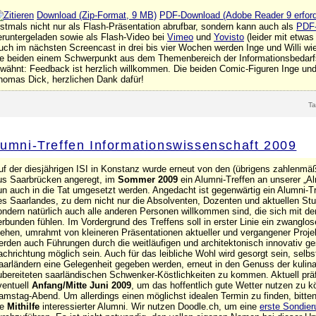
Download (Zip-Format, 9 MB)
PDF-Download (Adobe Reader 9 erford
rstmals nicht nur als Flash-Präsentation abrufbar, sondern kann auch als
PDF
eruntergeladen sowie als Flash-Video bei
Vimeo
und
Yovisto
(leider mit etwa
uch im nächsten Screencast in drei bis vier Wochen werden Inge und Willi wi
ie beiden einem Schwerpunkt aus dem Themenbereich der Informationsbedarf
rwähnt: Feedback ist herzlich willkommen. Die beiden Comic-Figuren Inge und 
homas Dick, herzlichen Dank dafür!
T
lumni-Treffen Informationswissenschaft 2009
uf der diesjährigen ISI in Konstanz wurde erneut von den (übrigens zahlenmäß
us Saarbrücken angeregt, im
Sommer 2009
ein Alumni-Treffen an unserer „Al
un auch in die Tat umgesetzt werden. Angedacht ist gegenwärtig ein Alumni-T
es Saarlandes, zu dem nicht nur die Absolventen, Dozenten und aktuellen Stu
ondern natürlich auch alle anderen Personen willkommen sind, die sich mit d
erbunden fühlen. Im Vordergrund des Treffens soll in erster Linie ein zwanglos
tehen, umrahmt von kleineren Präsentationen aktueller und vergangener Proj
erden auch Führungen durch die weitläufigen und architektonisch innovativ ge
achrichtung möglich sein. Auch für das leibliche Wohl wird gesorgt sein, selbs
aarländern eine Gelegenheit gegeben werden, erneut in den Genuss der kulinar
ubereiteten saarländischen Schwenker-Köstlichkeiten zu kommen. Aktuell präf
ventuell
Anfang/Mitte Juni 2009
, um das hoffentlich gute Wetter nutzen zu 
amstag-Abend. Um allerdings einen möglichst idealen Termin zu finden, bitte
ie
Mithilfe
interessierter Alumni. Wir nutzen Doodle.ch, um eine
erste Sondier