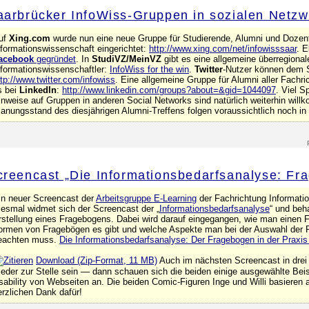
aarbrücker InfoWiss-Gruppen in sozialen Netz
uf
Xing.com
wurde nun eine neue Gruppe für Studierende, Alumni und Dozen
nformationswissenschaft eingerichtet:
http://www.xing.com/net/infowisssaar
. 
acebook
gegründet
. In
StudiVZ/MeinVZ
gibt es eine allgemeine überregional
nformationswissenschaftler:
InfoWiss for the win
.
Twitter
-Nutzer können dem S
ttp://www.twitter.com/infowiss
. Eine allgemeine Gruppe für Alumni aller Fachri
s bei
LinkedIn
:
http://www.linkedin.com/groups?about=&gid=1044097
. Viel S
inweise auf Gruppen in anderen Social Networks sind natürlich weiterhin wil
lanungsstand des diesjährigen Alumni-Treffens folgen voraussichtlich noch i
creencast „Die Informationsbedarfsanalyse: Fr
in neuer Screencast der
Arbeitsgruppe E-Learning
der Fachrichtung Informatio
iesmal widmet sich der Screencast der „
Informationsbedarfsanalyse
“ und beh
rstellung eines Fragebogens. Dabei wird darauf eingegangen, wie man einen F
ormen von Fragebögen es gibt und welche Aspekte man bei der Auswahl der 
eachten muss.
Die Informationsbedarfsanalyse: Der Fragebogen in der Praxis 
Download (Zip-Format, 11 MB)
Auch im nächsten Screencast in drei 
ieder zur Stelle sein — dann schauen sich die beiden einige ausgewählte Be
sability von Webseiten an. Die beiden Comic-Figuren Inge und Willi basieren 
erzlichen Dank dafür!