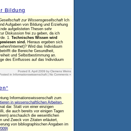
r Bildung
Gesellschaft zur Wissensgesellschaft
Ich
und Aufgaben von Bildung und Erziehung
Ende aufgelisteten Thesen sehr
r Diskussion frei zu geben, da ich
de. 1.
Technisches Wissen wird
gewiesen sind.
Hieraus ergeben sich
sehen/Internet)? Wird das Individuum
betrifft die Bereiche Gesundheit,
reiheit und Selbstbestimmung an.
ge des Einflusses auf das Individuum
Posted
8. April 2009
by
Clemens Weins
Posted in
Informationswissenschaft
|
No Comments »
en“
htung Informationswissenschaft zum
itieren in wissenschaftlichen Arbeiten
„.
at dar. Statt von einer einzigen
li, die auch bereits vor einigen Tagen
örern) anschaulich die wesentlichen
n und Zweck von Zitaten erläutert,
tierung von bibliographischen Angaben im
2009)