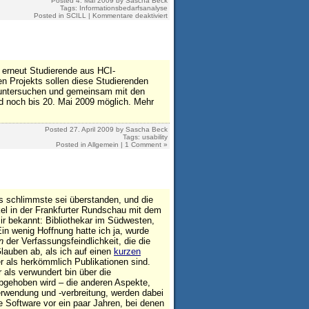
Posted
4. Mai 2009
by
Sascha Beck
Tags:
Informationsbedarfsanalyse
für
Posted in
SCILL
|
Kommentare deaktiviert
Screencast
„Die
Informationsbedarfsanalyse:
Fragebogen“
t erneut Studierende aus HCI-
 Projekts sollen diese Studierenden
 untersuchen und gemeinsam mit den
d noch bis 20. Mai 2009 möglich. Mehr
Posted
27. April 2009
by
Sascha Beck
Tags:
usability
Posted in
Allgemein
|
1 Comment »
s schlimmste sei überstanden, und die
kel in der Frankfurter Rundschau mit dem
ir bekannt: Bibliothekar im Südwesten,
in wenig Hoffnung hatte ich ja, wurde
n
der Verfassungsfeindlichkeit, die die
lauben ab, als ich auf einen
kurzen
 als herkömmlich Publikationen sind.
als verwundert bin über die
gehoben wird – die anderen Aspekte,
erwendung und -verbreitung, werden dabei
ee Software vor ein paar Jahren, bei denen