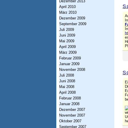
h
Dezember 2013
S
April 2010
t
März 2010
A
u
Dezember 2009
I
September 2009
n
F
I
Juli 2009
g
h
Juni 2009
e
Mai 2009
I
H
P
April 2009
n
März 2009
f
Februar 2009
Januar 2009
o
November 2008
S
r
Juli 2008
Juni 2008
E
m
D
Mai 2008
a
E
April 2008
F
Februar 2008
t
b
Januar 2008
i
Dezember 2007
w
November 2007
o
U
Oktober 2007
h
n
September 2007