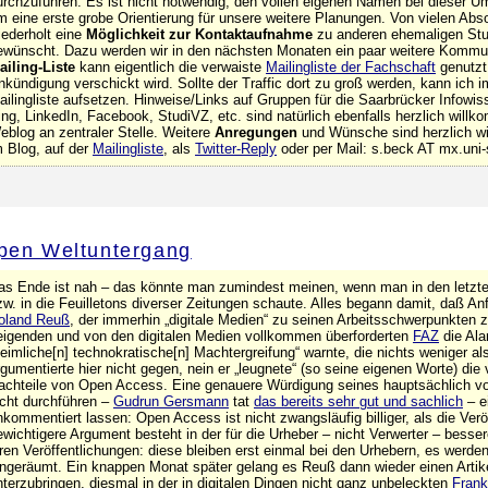
urchzuführen. Es ist nicht notwendig, den vollen eigenen Namen bei dieser 
m eine erste grobe Orientierung für unsere weitere Planungen. Von vielen Abs
iederholt eine
Möglichkeit zur Kontaktaufnahme
zu anderen ehemaligen Stud
ewünscht. Dazu werden wir in den nächsten Monaten ein paar weitere Kommun
ailing-Liste
kann eigentlich die verwaiste
Mailingliste der Fachschaft
genutzt
nkündigung verschickt wird. Sollte der Traffic dort zu groß werden, kann ich
ailingliste aufsetzen. Hinweise/Links auf Gruppen für die Saarbrücker Infowi
ing, LinkedIn, Facebook, StudiVZ, etc. sind natürlich ebenfalls herzlich will
eblog an zentraler Stelle. Weitere
Anregungen
und Wünsche sind herzlich w
m Blog, auf der
Mailingliste
, als
Twitter-Reply
oder per Mail: s.beck AT mx.uni-
pen Weltuntergang
as Ende ist nah – das könnte man zumindest meinen, wenn man in den letzt
zw. in die Feuilletons diverser Zeitungen schaute. Alles begann damit, daß An
oland Reuß
, der immerhin „digitale Medien“ zu seinen Arbeitsschwerpunkten 
eigenden und von den digitalen Medien vollkommen überforderten
FAZ
die Ala
heimliche[n] technokratische[n] Machtergreifung“ warnte, die nichts weniger al
rgumentierte hier nicht gegen, nein er „leugnete“ (so seine eigenen Worte) di
achteile von Open Access. Eine genauere Würdigung seines hauptsächlich von
icht durchführen –
Gudrun Gersmann
tat
das bereits sehr gut und sachlich
– ei
nkommentiert lassen: Open Access ist nicht zwangsläufig billiger, als die Verö
ewichtigere Argument besteht in der für die Urheber – nicht Verwerter – besser
hren Veröffentlichungen: diese bleiben erst einmal bei den Urhebern, es werde
ingeräumt. Ein knappen Monat später gelang es Reuß dann wieder einen Artike
nterzubringen, diesmal in der in digitalen Dingen nicht ganz unbeleckten
Frank