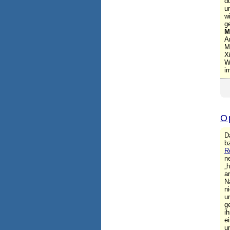
d
u
w
g
M
A
M
X
W
i
O
D
b
R
n
„
a
N
n
u
g
i
e
u