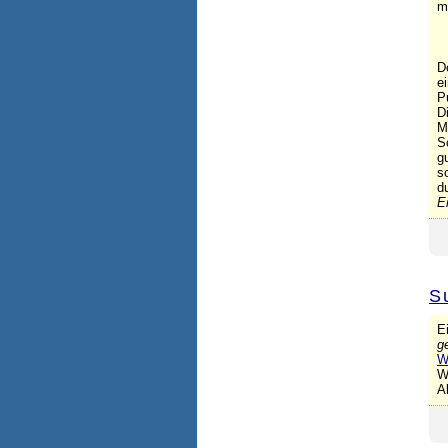
m
D
e
P
D
M
S
g
s
d
E
S
E
g
W
W
A