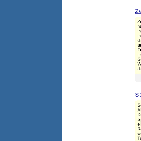
Z
Z
h
i
i
d
u
F
i
G
W
d
S
S
A
D
S
e
R
w
T