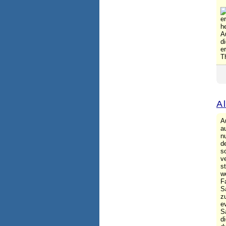
e
h
A
d
e
T
A
A
a
n
d
s
v
s
w
F
S
z
e
S
d