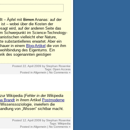
lt – Äpfel mit
Birnen
Ananas: auf der
g ist – wobei über die Kosten der
esagt wird, auf der anderen Seite das
nem Schwerpunkt im Science-Technology-
nistischen vielleicht eher Nature,
e substantielleres erwartet. Aber ein
nhauer in einem
Blog-Artikel
die von ihm
nwohlbindung des Eigentums. Ein
orik des sogenannten
geistigen
Posted
22. April 2009
by
Stephan Rosenke
Tags:
Open Access
Posted in
Allgemein
|
No Comments »
zur Wikipedia (
Fehler in der Wikipedia
na Brandt
in ihrem Artikel
Postmoderne
 Wissenssoziologie, inwiefern die
shandlung von „Wissen“ sichtbar macht.
Posted
12. April 2009
by
Stephan Rosenke
Tags:
Wikipedia
Posted in
Allgemein
|
No Comments »