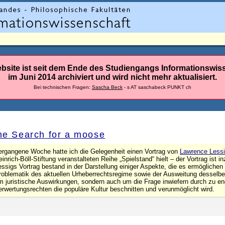
bsite ist seit dem Ende des Studiengangs Informationswis
im Juni 2014 archiviert und wird nicht mehr aktualisiert.
Bei technischen Fragen:
Sascha Beck
- s AT saschabeck PUNKT ch
he Search for a moose
ergangene Woche hatte ich die Gelegenheit einen Vortrag von
Lawrence Less
einrich-Böll-Stiftung veranstalteten Reihe „Spielstand“ hielt – der Vortrag ist
essigs Vortrag bestand in der Darstellung einiger Aspekte, die es ermögliche
roblematik des aktuellen Urheberrechtsregime sowie der Ausweitung desselben
m juristische Auswirkungen, sondern auch um die Frage inwiefern durch zu e
erwertungsrechten die populäre Kultur beschnitten und verunmöglicht wird.