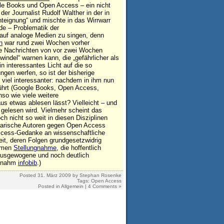
ogle Books und Open Access – ein nicht
der Journalist Rudolf Walther in der in
teignung“ und mischte in das Wirrwarr
e – Problematik der
d auf analoge Medien zu singen, denn
n
war rund zwei Wochen vorher
ie Nachrichten von vor zwei Wochen
indel“ warnen kann, die „gefährlicher als
in interessantes Licht auf die so
gen werfen, so ist der bisherige
 viel interessanter: nachdem in ihm nun
rührt (Google Books, Open Access,
nso wie viele weitere
aus etwas ablesen lässt? Vielleicht – und
 gelesen wird. Vielmehr scheint das
 nicht so weit in diesen Disziplinen
rarische Autoren gegen Open Access
ccess-Gedanke an wissenschaftliche
heit, deren Folgen grundgesetzwidrig
samen
Stellungnahme
, die hoffentlich
t ausgewogene und noch deutlich
bernahm
infobib
.)
Posted
31. März 2009
by
Stephan Rosenke
Tags:
Open Access
Posted in
Allgemein
|
4 Comments »