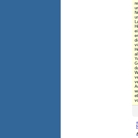
r
u
N
u
L
H
e
e
d
v
H
a
Y
G
d
W
v
v
A
w
e
v
«