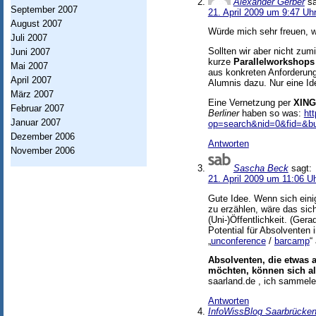
Alexander Gerber
sa
September 2007
s
21. April 2009 um 9:47 Uh
August 2007
w
Würde mich sehr freuen, w
Juli 2007
i
Sollten wir aber nicht zum
Juni 2007
kurze
Parallelworkshop
Mai 2007
s
aus konkreten Anforderung
April 2007
Alumnis dazu. Nur eine I
s
März 2007
Eine Vernetzung per
XIN
Februar 2007
e
Berliner
haben so was:
ht
Januar 2007
op=search&nid=0&fid=&bu
n
Dezember 2006
Antworten
November 2006
s
Sascha Beck
sagt:
c
21. April 2009 um 11:06 U
h
Gute Idee. Wenn sich einig
zu erzählen, wäre das sich
a
(Uni-)Öffentlichkeit. (Ger
Potential für Absolventen 
f
„
unconference
/
barcamp
“
t
Absolventen, die etwas 
möchten, können sich a
saarland.de , ich sammele
Antworten
InfoWissBlog Saarbrücken