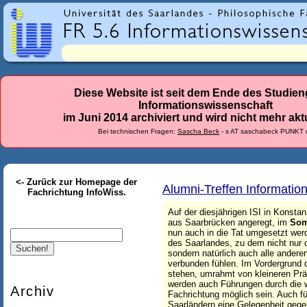
r
l
a
n
d
Diese Website ist seit dem Ende des Studie
Informationswissenschaft
e
im Juni 2014 archiviert und wird nicht mehr aktu
s
Bei technischen Fragen:
Sascha Beck
- s AT saschabeck PUNKT 
-
F
<- Zurück zur Homepage der
a
Alumni-Treffen Informatio
Fachrichtung InfoWiss.
c
Auf der diesjährigen ISI in Konsta
aus Saarbrücken angeregt, im
Som
h
Suche
nun auch in die Tat umgesetzt wer
des Saarlandes, zu dem nicht nur d
r
sondern natürlich auch alle ander
verbunden fühlen. Im Vordergrund de
i
stehen, umrahmt von kleineren Prä
werden auch Führungen durch die we
c
Archiv
Fachrichtung möglich sein. Auch für
Saarländern eine Gelegenheit gegeb