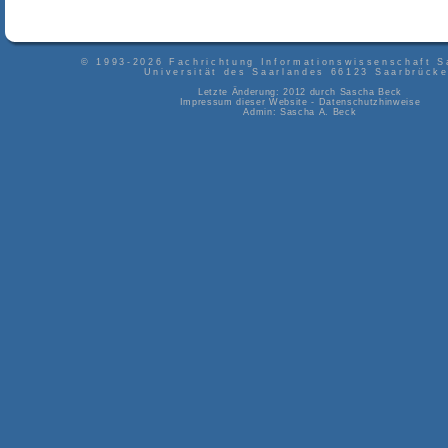
© 1993-2026
Fachrichtung Informationswissenschaft S
Universität des Saarlandes
66123
Saarbrück
Letzte Änderung: 2012 durch
Sascha Beck
Impressum dieser Website
-
Datenschutzhinweise
Admin:
Sascha A. Beck