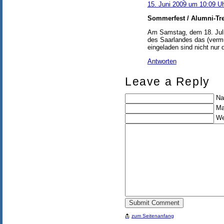
15. Juni 2009 um 10:09 U
Sommerfest / Alumni-Tre
Am Samstag, dem 18. Juli 2
des Saarlandes das (vermu
eingeladen sind nicht nur
Antworten
Leave a Reply
Na
Ma
We
zum Seitenanfang