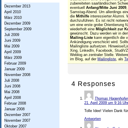
h
zubereiteten saarländischen Schwe
Dezember 2013
eventuell
Anfang/Mitte Juni 2009
t
April 2010
Samstag-Abend. Um allerdings eine
u
die
Mithilfe
interessierter Alumni.
März 2010
durchzuführen. Es ist nicht notwe
Dezember 2009
n
um eine erste grobe Orientierung f
September 2009
wiederholt eine
Möglichkeit zur 
g
gewünscht. Dazu werden wir in den
Juli 2009
Mailing-Liste
kann eigentlich die 
Juni 2009
I
Ankündigung verschickt wird. Sollt
Mai 2009
Mailingliste aufsetzen. Hinweise/L
n
Xing, LinkedIn, Facebook, StudiVZ,
April 2009
Weblog an zentraler Stelle. Weiter
März 2009
f
im Blog, auf der
Mailingliste
, als
Tw
Februar 2009
o
Januar 2009
r
November 2008
Juli 2008
4 Responses
m
Juni 2008
a
Mai 2008
April 2008
Thomas Hagenhofer
t
21. April 2009 um 9:16 Uh
Februar 2008
i
Januar 2008
Tolle Idee! Vielen Dank für 
Dezember 2007
o
Antworten
November 2007
n
Oktober 2007