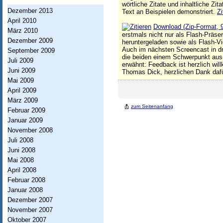
h
wörtliche Zitate und inhaltliche Z
Dezember 2013
Text an Beispielen demonstriert.
Zi
t
April 2010
Download (Zip-Format, 
u
März 2010
erstmals nicht nur als Flash-Präse
Dezember 2009
heruntergeladen sowie als Flash-V
n
Auch im nächsten Screencast in dr
September 2009
g
die beiden einem Schwerpunkt aus
Juli 2009
erwähnt: Feedback ist herzlich wil
Juni 2009
I
Thomas Dick, herzlichen Dank dafü
Mai 2009
n
April 2009
März 2009
f
zum Seitenanfang
Februar 2009
o
Januar 2009
r
November 2008
Juli 2008
m
Juni 2008
a
Mai 2008
April 2008
t
Februar 2008
i
Januar 2008
Dezember 2007
o
November 2007
n
Oktober 2007