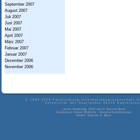
September 2007
s
August 2007
w
Juli 2007
i
Juni 2007
Mai 2007
s
April 2007
s
März 2007
Februar 2007
e
Januar 2007
n
Dezember 2006
November 2006
s
c
h
a
© 1993-2026
Fachrichtung Informationswissenschaft S
Universität des Saarlandes
66123
Saarbrück
f
Letzte Änderung: 2012 durch
Sascha Beck
Impressum dieser Website
-
Datenschutzhinweise
t
Admin:
Sascha A. Beck