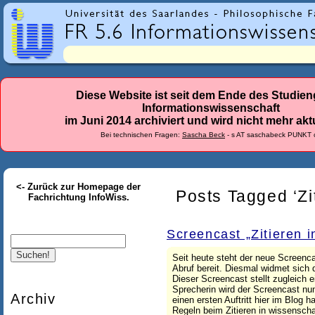
r
l
a
n
d
Diese Website ist seit dem Ende des Studie
Informationswissenschaft
e
im Juni 2014 archiviert und wird nicht mehr aktu
s
Bei technischen Fragen:
Sascha Beck
- s AT saschabeck PUNKT 
-
F
<- Zurück zur Homepage der
a
Posts Tagged ‘Zi
Fachrichtung InfoWiss.
c
h
Screencast „Zitieren i
Suche
r
Seit heute steht der neue Screenc
Abruf bereit. Diesmal widmet sic
i
Dieser Screencast stellt zugleich 
Sprecherin wird der Screencast nun
c
Archiv
einen ersten Auftritt hier im Blog 
Regeln beim Zitieren in wissenscha