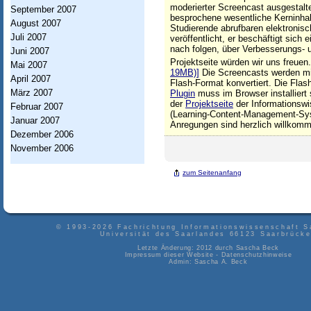
moderierter Screencast ausgestalte
September 2007
s
besprochene wesentliche Kerninhal
August 2007
Studierende abrufbaren elektronis
w
Juli 2007
veröffentlicht, er beschäftigt sic
nach folgen, über Verbesserungs-
i
Juni 2007
Projektseite würden wir uns freuen
Mai 2007
s
19MB)]
Die Screencasts werden mit
April 2007
Flash-Format konvertiert. Die Fla
s
März 2007
Plugin
muss im Browser installiert
der
Projektseite
der Informationswi
Februar 2007
e
(Learning-Content-Management-Syst
Januar 2007
Anregungen sind herzlich willkom
n
Dezember 2006
November 2006
s
c
zum Seitenanfang
h
a
© 1993-2026
Fachrichtung Informationswissenschaft S
f
Universität des Saarlandes
66123
Saarbrück
Letzte Änderung: 2012 durch
Sascha Beck
t
Impressum dieser Website
-
Datenschutzhinweise
Admin:
Sascha A. Beck