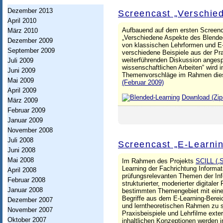
h
Dezember 2013
Screencast „Verschie
t
April 2010
u
Aufbauend auf dem ersten Screenc
März 2010
„Verschiedene Aspekte des Blended-
Dezember 2009
n
von klassischen Lehrformen und E-
September 2009
verschiedene Beispiele aus der Pra
g
weiterführenden Diskussion angesp
Juli 2009
wissenschaftlichen Arbeiten“ wird 
Juni 2009
I
Themenvorschläge im Rahmen diese
Mai 2009
(Februar 2009)
n
April 2009
Download (Zip
März 2009
f
Februar 2009
o
Januar 2009
r
November 2008
Juli 2008
Screencast „E-Learni
m
Juni 2008
a
Mai 2008
Im Rahmen des Projekts
SCILL („S
Learning der Fachrichtung Informat
April 2008
t
prüfungsrelevanten Themen der Inf
Februar 2008
strukturierter, moderierter digital
i
Januar 2008
bestimmten Themengebiet mit einer 
Begriffe aus dem E-Learning-Bereic
Dezember 2007
o
und lerntheoretischen Rahmen zu s
November 2007
Praxisbeispiele und Lehrfilme ext
n
Oktober 2007
inhaltlichen Konzeptionen werden i