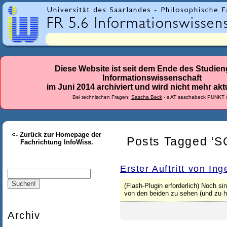
r
l
a
n
d
Diese Website ist seit dem Ende des Studie
Informationswissenschaft
e
im Juni 2014 archiviert und wird nicht mehr aktu
s
Bei technischen Fragen:
Sascha Beck
- s AT saschabeck PUNKT 
-
F
<- Zurück zur Homepage der
a
Posts Tagged ‘S
Fachrichtung InfoWiss.
c
h
Erster Auftritt von Ing
Suche
r
(Flash-Plugin erforderlich) Noch s
von den beiden zu sehen (und zu hö
i
c
Archiv