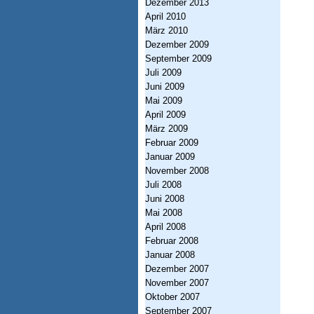
h
Dezember 2013
April 2010
t
März 2010
u
Dezember 2009
September 2009
n
Juli 2009
g
Juni 2009
Mai 2009
I
April 2009
n
März 2009
f
Februar 2009
Januar 2009
o
November 2008
r
Juli 2008
Juni 2008
m
Mai 2008
a
April 2008
Februar 2008
t
Januar 2008
i
Dezember 2007
November 2007
o
Oktober 2007
n
September 2007