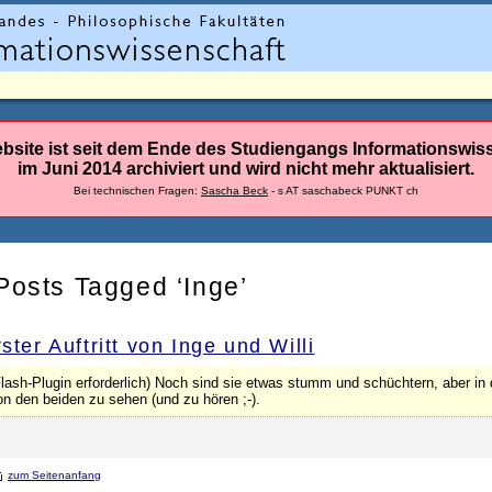
bsite ist seit dem Ende des Studiengangs Informationswis
im Juni 2014 archiviert und wird nicht mehr aktualisiert.
Bei technischen Fragen:
Sascha Beck
- s AT saschabeck PUNKT ch
Posts Tagged ‘Inge’
ster Auftritt von Inge und Willi
Flash-Plugin erforderlich) Noch sind sie etwas stumm und schüchtern, aber in
on den beiden zu sehen (und zu hören ;-).
zum Seitenanfang