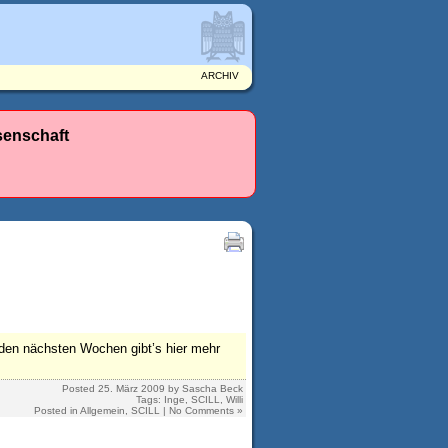
ARCHIV
senschaft
 den nächsten Wochen gibt’s hier mehr
Posted
25. März 2009
by
Sascha Beck
Tags:
Inge
,
SCILL
,
Willi
Posted in
Allgemein
,
SCILL
|
No Comments »