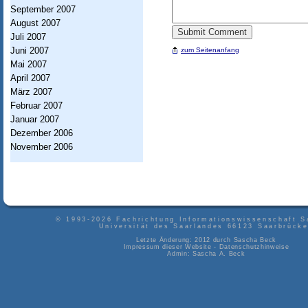
September 2007
s
August 2007
w
Juli 2007
i
Juni 2007
zum Seitenanfang
Mai 2007
s
April 2007
s
März 2007
Februar 2007
e
Januar 2007
n
Dezember 2006
November 2006
s
c
h
a
© 1993-2026
Fachrichtung Informationswissenschaft S
Universität des Saarlandes
66123
Saarbrück
f
Letzte Änderung: 2012 durch
Sascha Beck
Impressum dieser Website
-
Datenschutzhinweise
t
Admin:
Sascha A. Beck