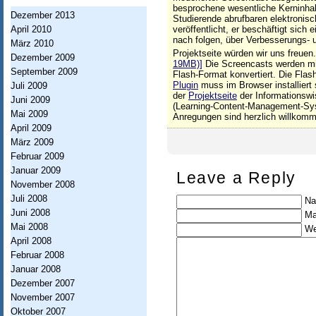
h
besprochene wesentliche Kerninhal
Dezember 2013
Studierende abrufbaren elektronis
t
April 2010
veröffentlicht, er beschäftigt sic
u
nach folgen, über Verbesserungs-
März 2010
Projektseite würden wir uns freuen
Dezember 2009
n
19MB)]
Die Screencasts werden mit
September 2009
Flash-Format konvertiert. Die Fla
g
Plugin
muss im Browser installiert
Juli 2009
der
Projektseite
der Informationswi
Juni 2009
I
(Learning-Content-Management-Syst
Mai 2009
Anregungen sind herzlich willkom
n
April 2009
März 2009
f
Februar 2009
o
Januar 2009
Leave a Reply
r
November 2008
Juli 2008
Na
m
Juni 2008
Ma
a
Mai 2008
We
April 2008
t
Februar 2008
i
Januar 2008
Dezember 2007
o
November 2007
n
Oktober 2007