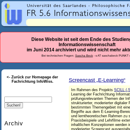
r
l
a
n
d
Diese Website ist seit dem Ende des Studie
Informationswissenschaft
e
im Juni 2014 archiviert und wird nicht mehr aktu
s
Bei technischen Fragen:
Sascha Beck
- s AT saschabeck PUNKT 
-
F
<- Zurück zur Homepage der
a
Screencast „E-Learning“
Fachrichtung InfoWiss.
c
Im Rahmen des Projekts
SCILL („S
Learning der Fachrichtung Informat
h
Suche
prüfungsrelevanten Themen der Inf
strukturierter, moderierter digital
r
bestimmten Themengebiet mit einer 
Begriffe aus dem E-Learning-Bereic
i
und lerntheoretischen Rahmen zu s
Praxisbeispiele und Lehrfilme ext
c
Archiv
inhaltlichen Konzeptionen werden i
moderierter Screencast ausgestalte