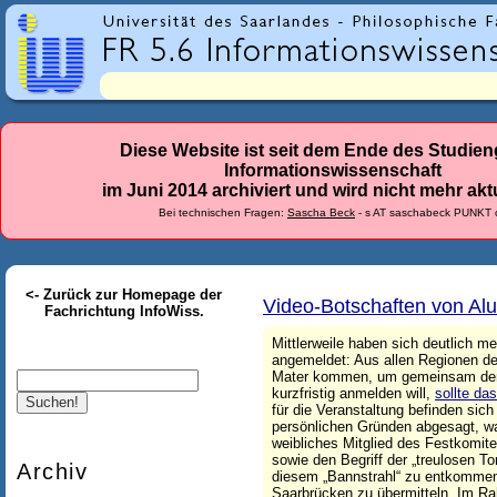
r
l
a
n
d
Diese Website ist seit dem Ende des Studie
Informationswissenschaft
e
im Juni 2014 archiviert und wird nicht mehr aktu
s
Bei technischen Fragen:
Sascha Beck
- s AT saschabeck PUNKT 
-
F
<- Zurück zur Homepage der
a
Video-Botschaften von Al
Fachrichtung InfoWiss.
c
Mittlerweile haben sich deutlich m
angemeldet: Aus allen Regionen de
h
Suche
Mater kommen, um gemeinsam dem 
kurzfristig anmelden will,
sollte das
r
für die Veranstaltung befinden sic
persönlichen Gründen abgesagt, was
i
weibliches Mitglied des Festkomite
sowie den Begriff der „treulosen To
c
Archiv
diesem „Bannstrahl“ zu entkommen 
Saarbrücken zu übermitteln. Im Ra