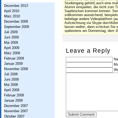
h
Studiengang gehört) auch eine mul
Dezember 2013
Alumni einspielen, die nicht zum Tr
t
April 2010
Saarbrücken kommen können: Send
u
vollkommen ausreichend, beispiel
März 2010
beliebige andere Videoplattform (a
Dezember 2009
n
Aufzeichnung via Skype durchführ
September 2009
lassen wollen, dann schicken Sie 
g
spätestens am Donnerstag, dem 16.
Juli 2009
Juni 2009
I
Mai 2009
n
April 2009
Leave a Reply
März 2009
f
Februar 2009
Na
o
Januar 2009
Ma
r
November 2008
We
Juli 2008
m
Juni 2008
a
Mai 2008
April 2008
t
Februar 2008
i
Januar 2008
Dezember 2007
o
November 2007
n
Oktober 2007