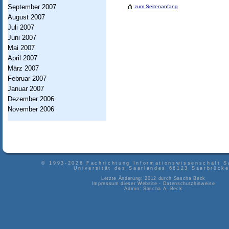
September 2007
s
zum Seitenanfang
August 2007
w
Juli 2007
i
Juni 2007
Mai 2007
s
April 2007
s
März 2007
Februar 2007
e
Januar 2007
n
Dezember 2006
November 2006
s
c
h
a
© 1993-2026
Fachrichtung Informationswissenschaft S
Universität des Saarlandes
66123
Saarbrück
f
Letzte Änderung: 2012 durch
Sascha Beck
Impressum dieser Website
-
Datenschutzhinweise
t
Admin:
Sascha A. Beck